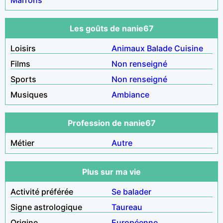
Les goûts de nanie67
Loisirs
Animaux
Balade
Cuisine
Films
Non renseigné
Sports
Non renseigné
Musiques
Ambiance
Profession de nanie67
Métier
Autre
Plus sur ma vie
Activité préférée
Se balader
Signe astrologique
Taureau
Origine
Européenne