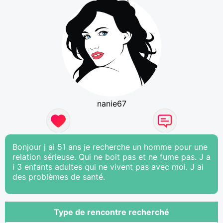
nanie67
Bonjour j ai 51 ans je recherche un homme pour une
relation sérieuse. Qui ne boit pas et ne fume pas. J a
i 3 enfants adultes qui ne vivent pas avec moi. J ai
des problèmes de santé.
Type de rencontre recherché