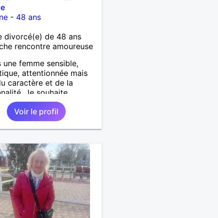
ie
ne
-
48 ans
 divorcé(e) de 48 ans
che rencontre amoureuse
s une femme sensible,
ique, attentionnée mais
du caractère et de la
nalité. Je souhaite
ntrer un homme même
Voir le profil