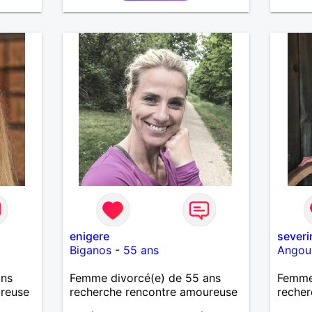
pourqu
enigere
severi
Biganos
-
55 ans
Angou
ans
Femme divorcé(e) de 55 ans
Femme
ureuse
recherche rencontre amoureuse
recher