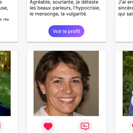
e
Agréable, souriante, je déteste
J'ai e
use,
les beaux parleurs, l'hypocrisie,
sincèr
le mensonge, la vulgarité.
qui sai
s de
Voir le profil
e
e