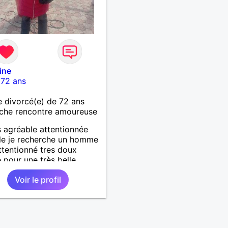
ine
-
72 ans
divorcé(e) de 72 ans
che rencontre amoureuse
s agréable attentionnée
le je recherche un homme
attentionné tres doux
 pour une très belle
 histoire sérieuse et
Voir le profil
e