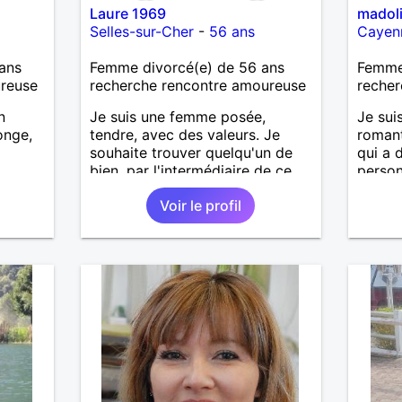
Laure 1969
madol
Selles-sur-Cher
-
56 ans
Cayen
ans
Femme divorcé(e) de 56 ans
Femme
ureuse
recherche rencontre amoureuse
recher
n
Je suis une femme posée,
Je sui
onge,
tendre, avec des valeurs. Je
romant
souhaite trouver quelqu'un de
qui a 
bien, par l'intermédiaire de ce
person
site, pour une relation sérieuse.
renco
Voir le profil
profil.