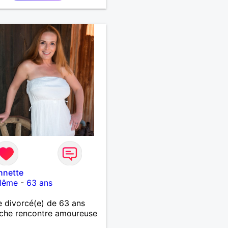
oi pas !
nnette
lême
-
63 ans
 divorcé(e) de 63 ans
che rencontre amoureuse