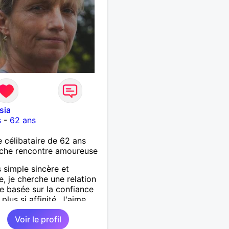
sia
s
-
62 ans
célibataire de 62 ans
che rencontre amoureuse
s simple sincère et
e, je cherche une relation
e basée sur la confiance
 plus si affinité. J'aime
oup voyager découvrir de
Voir le profil
ux horizons à deux, alors