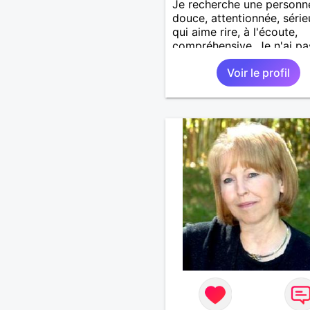
Je recherche une personn
douce, attentionnée, série
qui aime rire, à l'écoute,
compréhensive. Je n'ai pa
préférence physique
Voir le profil
particulière, ni de moyenn
d'age, tout est question d
feeling.