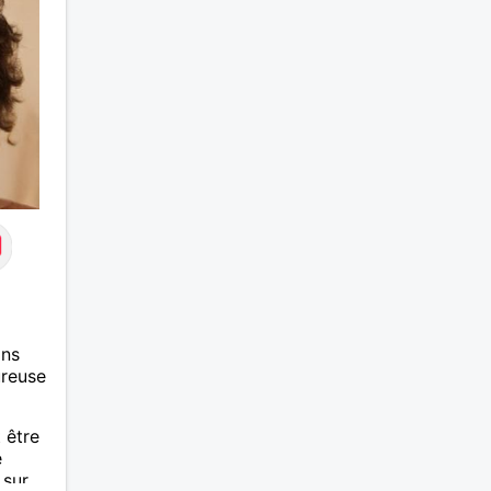
vous
ans
ureuse
 être
e
 sur