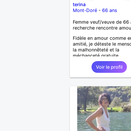
terina
Mont-Doré
-
66 ans
Femme veuf/veuve de 66 
recherche rencontre amo
Fidèle en amour comme e
amitié, je déteste le mens
la malhonnêteté et la
méchanceté gratuite.
Voir le profil