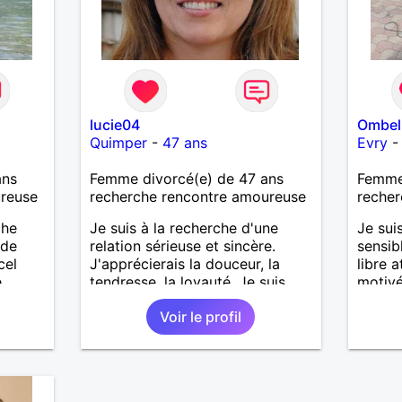
lucie04
Ombel
Quimper
-
47 ans
Evry
ans
Femme divorcé(e) de 47 ans
Femme 
ureuse
recherche rencontre amoureuse
recher
che
Je suis à la recherche d'une
Je sui
 de
relation sérieuse et sincère.
sensib
cel
J'apprécierais la douceur, la
libre 
e
tendresse, la loyauté. Je suis
motivé
ait
dynamique.
longue
Voir le profil
enfants
sincèr
es et
eurs
 à ma