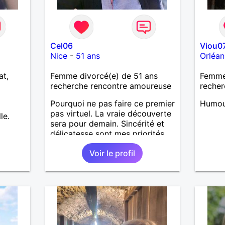
Cel06
Viou0
Nice
-
51 ans
Orléan
at,
Femme divorcé(e) de 51 ans
Femme
recherche rencontre amoureuse
recher
Pourquoi ne pas faire ce premier
Humour
pas virtuel. La vraie découverte
le.
sera pour demain. Sincérité et
délicatesse sont mes priorités.
Voir le profil