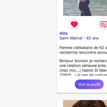
Alita
Saint-Marcel
-
62 ans
Femme célibataire de 62 
recherche rencontre amo
Bonjour bonsoir je recher
une relation sérieuse près
chez moi....j habite St Mar
73600....j ai pas de voitur
50km ... quelqu'un qui aur
Voir le profil
entre 55 et 64 ans...sans 
de préférence même adult
qui n aurait garder aucun
contact avec une où plusi
ex...si vous correspondez