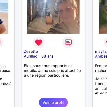
Zezette
maylis
Aurillac
-
58 ans
Ambè
ans
Bien sous tous rapports et
Femme 
ureuse
mobile. Je ne suis pas attachée
recher
à une région particulière.
en
Je sui
renez à
franch
amical
et voir
beauc
Voir le profil
nouvea