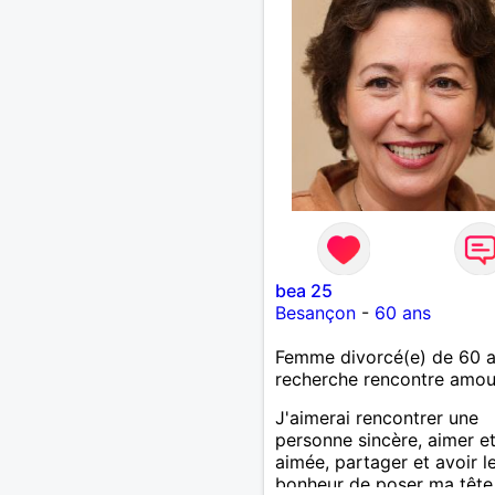
recherche ecrivez moi je 
répondrai...
bea 25
Besançon
-
60 ans
Femme divorcé(e) de 60 
recherche rencontre amo
J'aimerai rencontrer une
personne sincère, aimer et
aimée, partager et avoir l
bonheur de poser ma tête