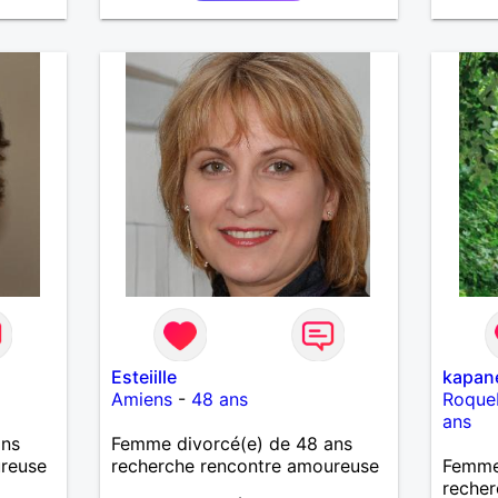
Esteiille
kapan
Amiens
-
48 ans
Roque
ans
ans
Femme divorcé(e) de 48 ans
ureuse
recherche rencontre amoureuse
Femme 
recher