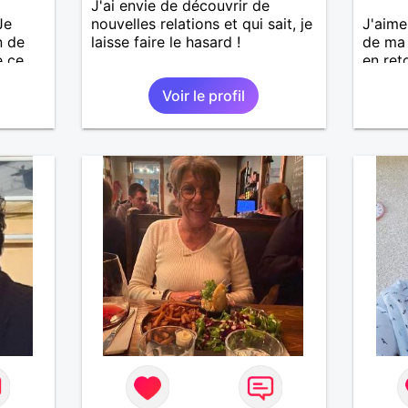
J'ai envie de découvrir de
Je
nouvelles relations et qui sait, je
J'aime
n de
laisse faire le hasard !
de ma 
e ce
en ret
ieuse.
douceu
Voir le profil
trop e