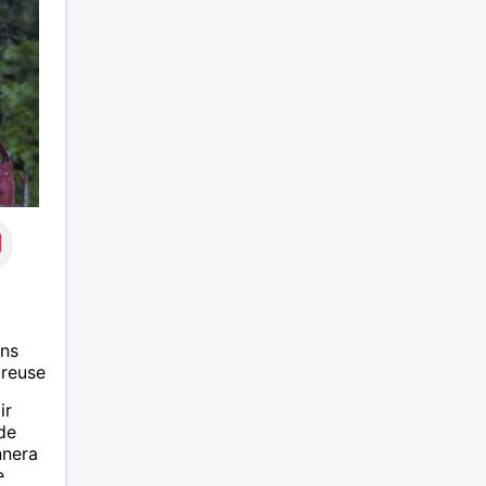
uvent.
eux
de la
tout
 ai
igoler
ans
ureuse
ir
 de
nnera
e