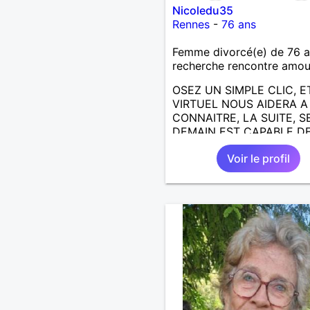
Nicoledu35
Rennes
-
76 ans
Femme divorcé(e) de 76 
recherche rencontre amo
OSEZ UN SIMPLE CLIC, E
VIRTUEL NOUS AIDERA 
CONNAITRE, LA SUITE, S
DEMAIN EST CAPABLE DE
ECRIRE; J AIMERAIS
Voir le profil
RENCONTRER, LA COMPLI
LE PARTAGE DES BELLES
CHOSES DE LA VIE : BAL
VOYAGES EN FRANCE OU
AILLEURS. ETRE A L ECO
DE L AUTRE, ET LA VIE S
PLUS BELLE
ENCORE.....................