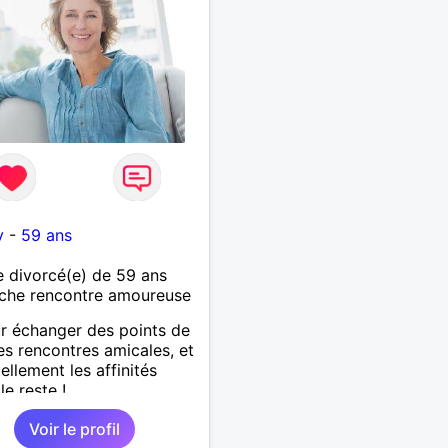
y
-
59 ans
 divorcé(e) de 59 ans
che rencontre amoureuse
ur échanger des points de
es rencontres amicales, et
ellement les affinités
le reste !
Voir le profil