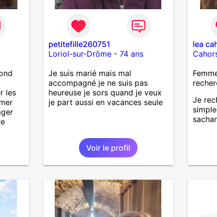
petitefille260751
lea ca
Loriol-sur-Drôme
-
74 ans
Cahor
lond
Je suis marié mais mal
Femme 
accompagné je ne suis pas
recher
r les
heureuse je sors quand je veux
Je rec
imer
je part aussi en vacances seule
simple
ager
sachan
re
Voir le profil