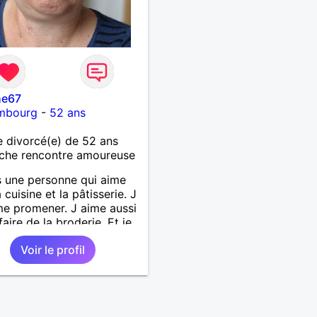
he67
mbourg
-
52 ans
 divorcé(e) de 52 ans
che rencontre amoureuse
s une personne qui aime
a cuisine et la pâtisserie. J
e promener. J aime aussi
 faire de la broderie. Et je
alade depuis ma
Voir le profil
nce.