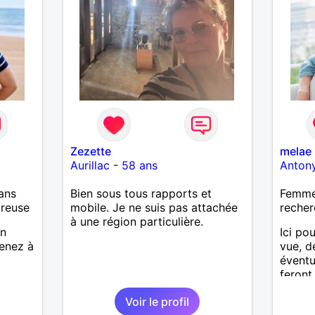
Zezette
melae
Aurillac
-
58 ans
Anton
ans
Bien sous tous rapports et
Femme
ureuse
mobile. Je ne suis pas attachée
recher
à une région particulière.
en
Ici po
renez à
vue, d
éventu
feront 
Voir le profil