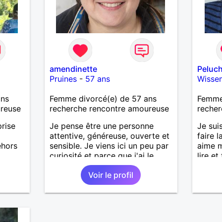
sentiers battus me raviraient. Je
m'engage à répondre à votre
message. Au plaisir de vous lire.
amendinette
Peluc
Pruines
-
57 ans
Wisse
ans
Femme divorcé(e) de 57 ans
Femme
ureuse
recherche rencontre amoureuse
recher
prise
Je pense être une personne
Je sui
attentive, généreuse, ouverte et
faire l
ehors
sensible. Je viens ici un peu par
aime m
curiosité et parce que j'ai le
lire et
r,
sentiment que de temps en
suis m
Voir le profil
s
temps, le destin à besoin d'un
naissa
s et
petit coup de pouce!
. J
 Je ne
lcool,