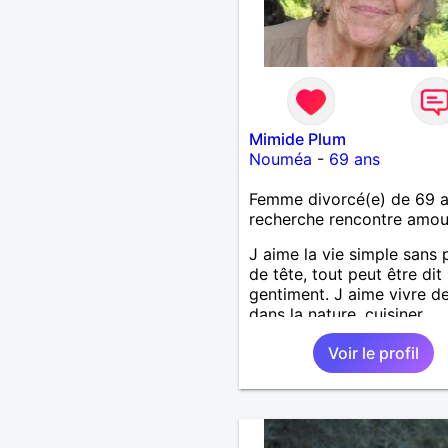
Mimide Plum
Nouméa
-
69 ans
Femme divorcé(e) de 69 
recherche rencontre amo
J aime la vie simple sans 
de tête, tout peut être dit
gentiment. J aime vivre d
dans la nature, cuisiner,
randonner, camper, voyage
Voir le profil
découvrir, comprendre de
nouveaux trucs technique
sur la vie des êtres vivants
aime danser, faire la fête.
bois pratiquement pas d a