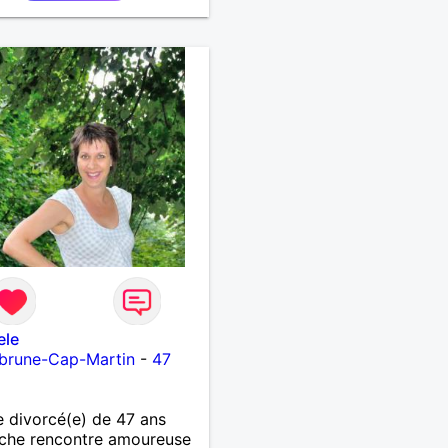
ele
brune-Cap-Martin
-
47
divorcé(e) de 47 ans
che rencontre amoureuse