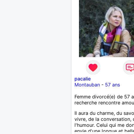
je fume rarement, je ris so
Je cherche un vrai amour
pour continuer à profiter 
vie mais à deux. Je peux 
faire toute seule, mais j en
marre je veux partagé et r
pacalie
Montauban
-
57 ans
Femme divorcé(e) de 57 
recherche rencontre amo
Il aura du charme, du savo
vivre, de la conversation,
l'humour. Celui qui me do
envie d'une longue et bell