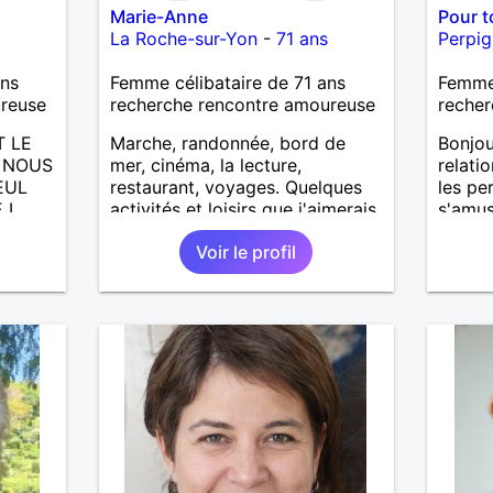
Marie-Anne
Pour t
La Roche-sur-Yon
-
71 ans
Perpi
ans
Femme célibataire de 71 ans
Femme
ureuse
recherche rencontre amoureuse
recher
T LE
Marche, randonnée, bord de
Bonjou
A NOUS
mer, cinéma, la lecture,
relati
EUL
restaurant, voyages. Quelques
les pe
 L
activités et loisirs que j'aimerais
s'amus
partager ainsi que les vôtres.
Voir le profil
CITE,
Recevoir mes enfants, mes
petits-enfants et mes amis.
ADES,
Bénévolat auprès des enfants à
l’école, pour le cinéma
UTE
indépendant... Se rencontrer,
ERA
être à l’écoute, échanger avec
une personne de confiance,
pour une vie de partage, de
tendresse. Les voyages et où
randonnées en France ou à
l'étranger à deux en dehors des