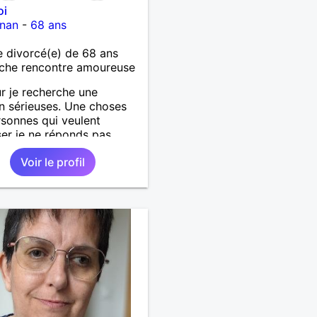
oi
gnan
-
68 ans
 divorcé(e) de 68 ans
che rencontre amoureuse
r je recherche une
on sérieuses. Une choses
rsonnes qui veulent
er je ne réponds pas....
Voir le profil