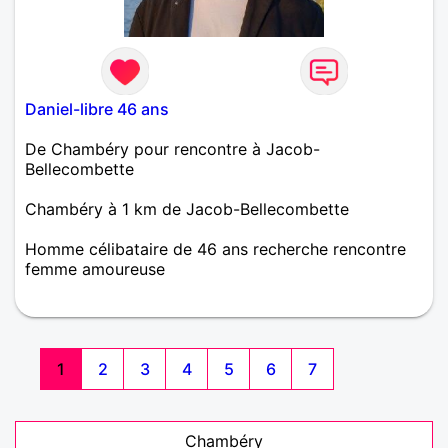
Daniel-libre 46 ans
De Chambéry pour rencontre à Jacob-
Bellecombette
Chambéry à 1 km de Jacob-Bellecombette
Homme célibataire de 46 ans recherche rencontre
femme amoureuse
Avec beaucoup d'activités et l'envie de continuer a
deux, je souhaite faire des rencontres avec des
personnes intéressantes, franche qui aiment les
ballades, les petites sortie, je suis dynamique, franc
1
2
3
4
5
6
7
et sincère je vit la vie à fond je suis 100%, mais le
reste est à découvrir.
Chambéry