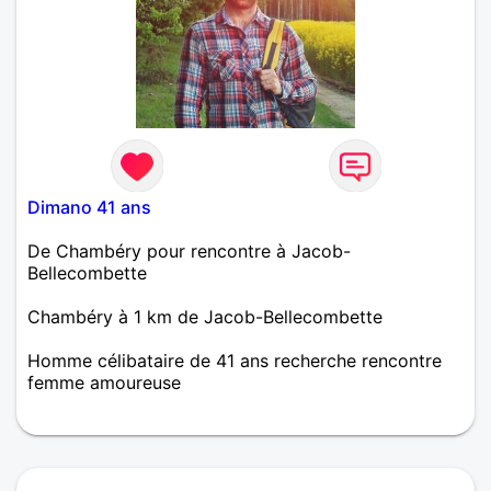
Dimano 41 ans
De Chambéry pour rencontre à Jacob-
Bellecombette
Chambéry à 1 km de Jacob-Bellecombette
Homme célibataire de 41 ans recherche rencontre
femme amoureuse
Je suis quelqu'un de plutôt sérieux et à mes heures
jovial, je suis attentionné, ce qui ne m'empêche pas
d'avoir mon caractère si on essaie de me marcher
sur les pieds. C'est assez dur de se décrire