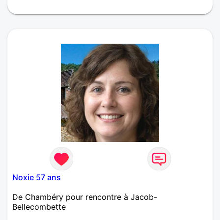
Je suis ici à la recherche d'une relation sérieuse
basée sur la confiance et le respect. Il n'est jamais
facile de parler de soi mais je sais au moins ce que
je veux. Je suis un homme très passionné et
romantique qui n'essaie jamais de prendre la vie
trop au sérieux. Je cherche quelqu'un d'honnête, de
responsable et qui comprend les vraies valeurs
d'une relation et la possibilité de tout partager
ensemble.
Noxie 57 ans
De Chambéry pour rencontre à Jacob-
Bellecombette