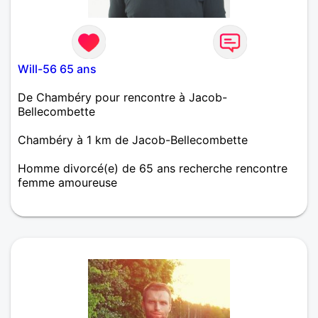
Will-56 65 ans
De Chambéry pour rencontre à Jacob-
Bellecombette
Chambéry à 1 km de Jacob-Bellecombette
Homme divorcé(e) de 65 ans recherche rencontre
femme amoureuse
H 56 ans divorcé. On apprend à se connaître avec
les jours qui passent et puis la vie suivra son
chemin, pour que nous soyons heureux de vivre
ensemble. Je vous espère féminine et dynamique,
ouverte et tolérante. Vos petits défauts seront sans
importance !