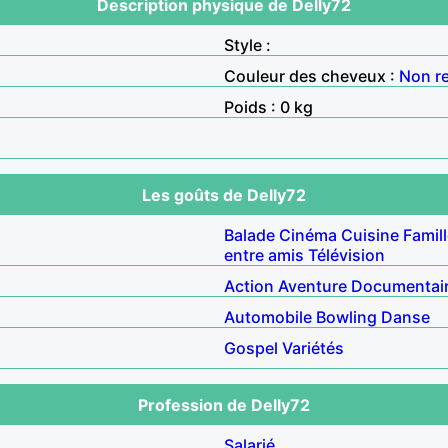
Description physique de Delly72
Style :
Couleur des cheveux :
Non r
Poids : 0 kg
Les goûts de Delly72
Balade
Cinéma
Cuisine
Famil
entre amis
Télévision
Action
Aventure
Documentai
Automobile
Bowling
Danse
Gospel
Variétés
Profession de Delly72
Salarié