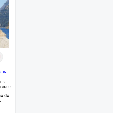
ans
ans
ureuse
ie de
s