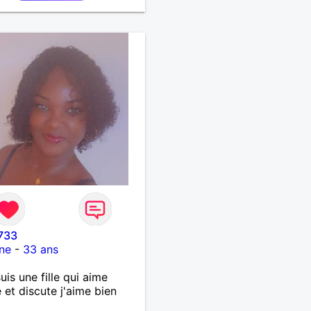
-enfants et mes amis.
lat auprès des enfants à
e, pour le cinéma
ndant... Se rencontrer,
 l’écoute, échanger avec
rsonne de confiance,
ne vie de partage, de
sse. Les voyages et où
nées en France ou à
nger à deux en dehors des
rs battus me raviraient. Je
ge à répondre à votre
e. Au plaisir de vous lire.
733
ne
-
33 ans
suis une fille qui aime
 et discute j'aime bien