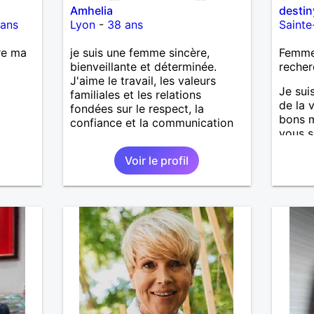
Amhelia
destin
 ans
Lyon
-
38 ans
Saint
re ma
je suis une femme sincère,
Femme 
bienveillante et déterminée.
recher
J'aime le travail, les valeurs
Je sui
familiales et les relations
de la 
fondées sur le respect, la
bons m
confiance et la communication
vous s
peu pl
Voir le profil