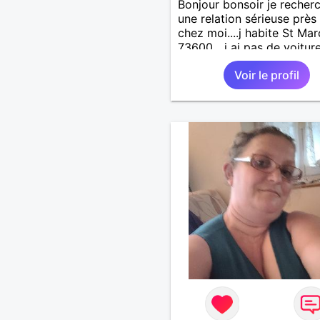
Bonjour bonsoir je recher
une relation sérieuse près
chez moi....j habite St Mar
73600....j ai pas de voitur
50km ... quelqu'un qui aur
Voir le profil
entre 55 et 64 ans...sans 
de préférence même adult
qui n aurait garder aucun
contact avec une où plusi
ex...si vous correspondez
recherche ecrivez moi je 
répondrai...