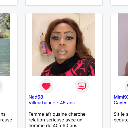
petits
Bénévo
l’écol
indépe
être à
une pe
pour u
tendre
randon
l'étra
sentie
m'enga
messag
Nad58
Mimi9
Villeurbanne
-
45 ans
Cayen
ans
Femme afriquaine cherche
Slt je 
ureuse
relation serieuse avec un
écoute
homme de 40à 60 ans