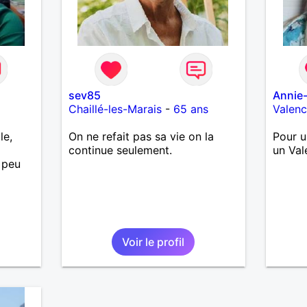
sev85
Annie
Chaillé-les-Marais
-
65 ans
Valen
le,
On ne refait pas sa vie on la
Pour u
continue seulement.
un Val
 peu
Voir le profil