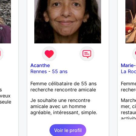
Acanthe
Marie
Rennes
-
55 ans
La Ro
Femme célibataire de 55 ans
Femme 
s
recherche rencontre amicale
recher
 veux
Je souhaite une rencontre
Marche
seule
amicale avec un homme
mer, c
agréable, intéressant, simple.
restau
activit
partag
Voir le profil
Recevo