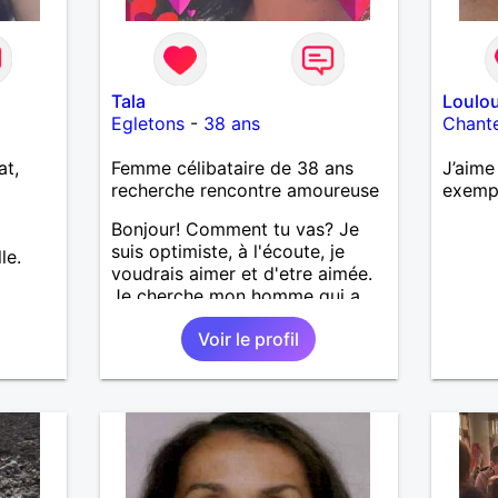
Tala
Loulo
Egletons
-
38 ans
Chant
at,
Femme célibataire de 38 ans
J’aime
recherche rencontre amoureuse
exemp
Bonjour! Comment tu vas? Je
suis optimiste, à l'écoute, je
le.
voudrais aimer et d'etre aimée.
Je cherche mon homme qui a
38-48 ans. Aussi en Correse en
Voir le profil
préférence ou dans son alentour
vu que je travaille en CDI et je
ne peux pas souvent voyager
loin. Merci. Bon chance à tout le
monde.