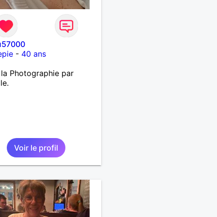
u57000
epie
-
40 ans
 la Photographie par
le.
Voir le profil