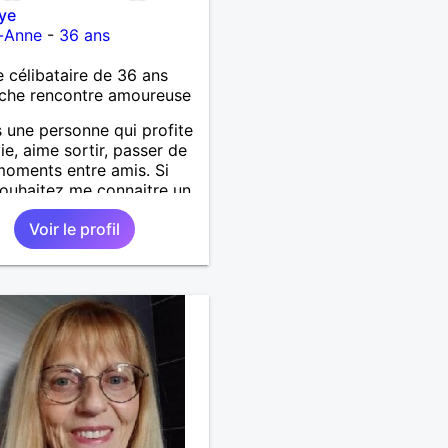
ye
e-Anne
-
36 ans
célibataire de 36 ans
che rencontre amoureuse
s une personne qui profite
vie, aime sortir, passer de
oments entre amis. Si
ouhaitez me connaitre un
us contacter moi.
Voir le profil