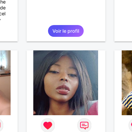
che
 de
cel
e
ait
Voir le profil
enfants
es et
eurs
 à ma
vous