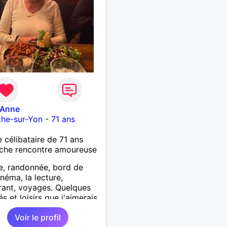
-Anne
che-sur-Yon
-
71 ans
célibataire de 71 ans
che rencontre amoureuse
, randonnée, bord de
inéma, la lecture,
rant, voyages. Quelques
és et loisirs que j'aimerais
er ainsi que les vôtres.
Voir le profil
ir mes enfants, mes