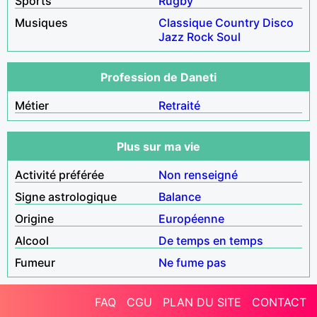
Sports
Rugby
Musiques
Classique
Country
Disco
Jazz
Rock
Soul
Profession de Daneti
Métier
Retraité
Plus sur ma vie
Activité préférée
Non renseigné
Signe astrologique
Balance
Origine
Européenne
Alcool
De temps en temps
Fumeur
Ne fume pas
FAQ
CGU
PLAN DU SITE
CONTACT