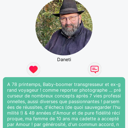
Daneti
A 78 printemps, Baby-boomer transgresseur et ex-g
rand voyageur ! comme reporter photographe ... pré
curseur de nombreux concepts après 7 vies professi
onnelles, aussi diverses que passionnantes ! parsem
ées de réussites, d'échecs (de quoi sauvegarder l'hu
milité !) & 49 années d'Amour et de pure fidélité réci
proque, ma femme de 10 ans ma cadette a accepté
par Amour ! par générosité, d'un commun accord, n