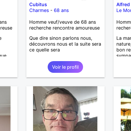
Cubitus
Alfred
Charmes
-
68 ans
Le Mon
ans
Homme veuf/veuve de 68 ans
Homme
ureuse
recherche rencontre amoureuse
recher
e
Que dire sinon parlons nous,
La mar
découvrons nous et la suite sera
nature
ce quelle sera
bon re
que,
sympat
me
nouvel
Voir le profil
né,
ments
 ou une
s. le