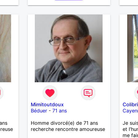
une
. Je
femme
lante,
oments
e
 belle
t par
est
re une
 aimez
faire
 café
Mimitoutdoux
Colibr
 temps
Béduer
-
71 ans
Cayen
e vous
ans
Homme divorcé(e) de 71 ans
Je suis
ureuse
recherche rencontre amoureuse
et l’h
me fai