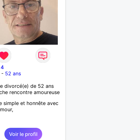
14
-
52 ans
 divorcé(e) de 52 ans
che rencontre amoureuse
 simple et honnête avec
umour,
Voir le profil