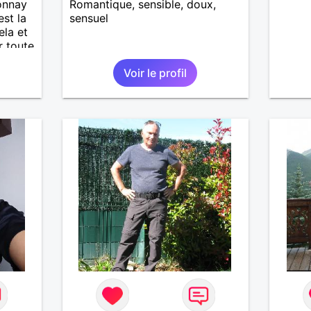
tonnay
Romantique, sensible, doux,
est la
sensuel
ela et
r toute
 et
Voir le profil
partage
t de