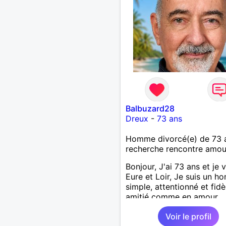
Balbuzard28
Dreux
-
73 ans
Homme divorcé(e) de 73 
recherche rencontre amo
Bonjour, J'ai 73 ans et je v
Eure et Loir, Je suis un 
simple, attentionné et fidè
amitié comme en amour.
J'apprécie les petits bonh
Voir le profil
du quotidien; une promen