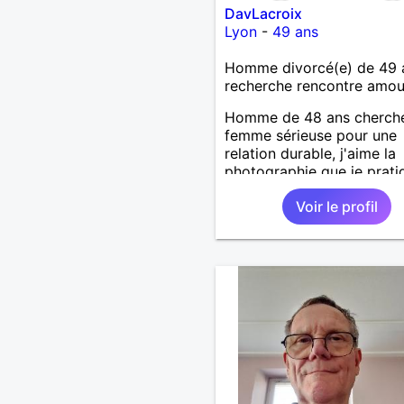
DavLacroix
Lyon
-
49 ans
Homme divorcé(e) de 49 
recherche rencontre amo
Homme de 48 ans cherch
femme sérieuse pour une
relation durable, j'aime la
photographie que je prati
mais l'art en général, j'ai
Voir le profil
bricoler, marcher, resto, ci
mais aussi passer des mo
calme devant un bon film
série avec un plateau repa
reste est à découvrir.