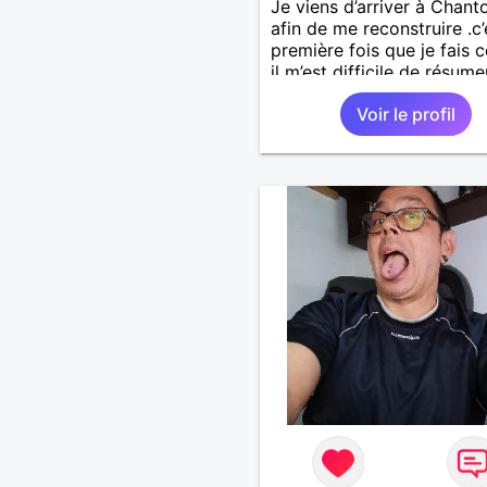
Je viens d’arriver à Chan
afin de me reconstruire .c’
première fois que je fais c
il m’est difficile de résume
une vie.je suis à la retraite
Voir le profil
aujourd’hui c’est mon
anniversaire !J’aimerais
rencontrer quelqu’un qui 
les mêmes valeurs qui fon
quelqu’un un être humain