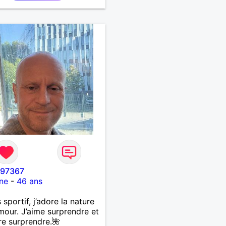
i97367
ne
-
46 ans
 sportif, j’adore la nature
umour. J’aime surprendre et
re surprendre.🌺