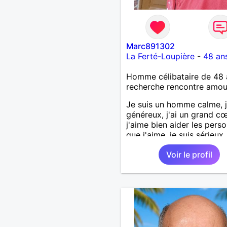
Marc891302
La Ferté-Loupière
-
48 an
Homme célibataire de 48 
recherche rencontre amo
Je suis un homme calme, j
généreux, j'ai un grand cœ
j'aime bien aider les pers
que j'aime, je suis sérieux,
sincère, je suis honnête, j
Voir le profil
pas qu'on joue avec moi e
j'aime pas les mensonges.
cherche une relation amo
et sérieuse.