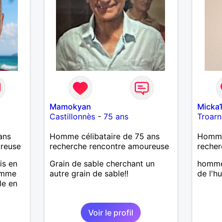
Mamokyan
Micka
Castillonnès
-
75 ans
Troarn
ans
Homme célibataire de 75 ans
Homme
ureuse
recherche rencontre amoureuse
recher
is en
Grain de sable cherchant un
homme
homme
autre grain de sable!!
de l'h
le en
eurs
Voir le profil
ade,