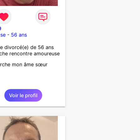
9
use
-
56 ans
 divorcé(e) de 56 ans
che rencontre amoureuse
erche mon âme sœur
Voir le profil