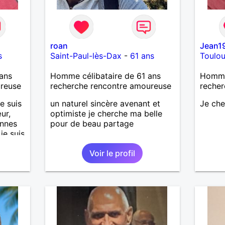
roan
Jean1
s
Saint-Paul-lès-Dax
-
61 ans
Toulo
ans
Homme célibataire de 61 ans
Homme
ureuse
recherche rencontre amoureuse
recher
e suis
un naturel sincère avenant et
Je ch
ur,
optimiste je cherche ma belle
onnes
pour de beau partage
 je suis
'aime
Voir le profil
t
 Je
ureuse