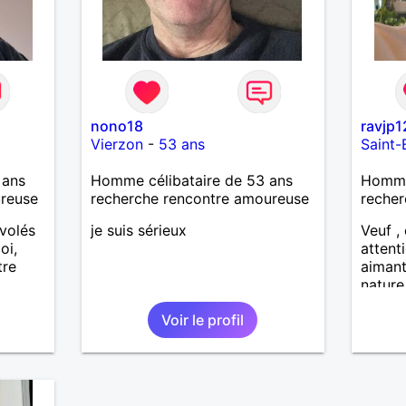
nono18
ravjp1
Vierzon
-
53 ans
Saint-
 ans
Homme célibataire de 53 ans
Homme
ureuse
recherche rencontre amoureuse
recher
nvolés
je suis sérieux
Veuf , 
oi,
attenti
tre
aimant
nature
dans u
Voir le profil
Reche
enviro
pour fi
serein
harmon