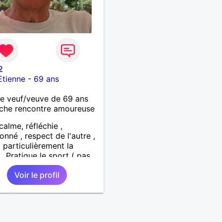
2
Etienne
-
69 ans
 veuf/veuve de 69 ans
che rencontre amoureuse
calme, réfléchie ,
onné , respect de l'autre ,
 particulièrement la
 . Pratique le sport ( pas
ne salle) et la randonnée.
Voir le profil
rche personne (50 km
n autour de saint étienne)
nir le reste de ma vie ,
ement , en parfaite
ie et confiance.