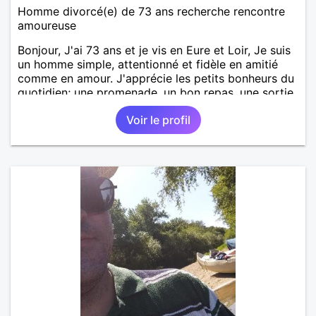
Homme divorcé(e) de 73 ans recherche rencontre
amoureuse
Bonjour, J'ai 73 ans et je vis en Eure et Loir, Je suis
un homme simple, attentionné et fidèle en amitié
comme en amour. J'apprécie les petits bonheurs du
quotidien; une promenade, un bon repas, une sortie,
une discision agréable ou un moment de détente à
Voir le profil
deux. Je souhaite rencontrer une femme douce,
honnête et bienveillante, avec qui partager des
moments de complicité, de rire et de confiance. Je
crois qu'une belle relation commence souvent par
une belle amitié et qu'il n'est jamais trop tard pour
écrire une nouvelle histoire. Si vous aimez les
échanges sincères, les valeurs de respect et de
simplicité, nous pourrions faire connaissance autour
d'un café suivi d'une balade, sans précipitation et
laisser le temps faire le reste. Au plaisir de vous lire.