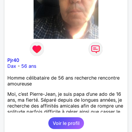
Pjr40
Dax
-
56 ans
Homme célibataire de 56 ans recherche rencontre
amoureuse
Moi, c’est Pierre-Jean, je suis papa d’une ado de 16
ans, ma fierté. Séparé depuis de longues années, je
recherche des affinités amicales afin de rompre une
solitude parfois difficile à gérer ainsi que casser le
vague à l’âme. L’amitié reste extrêmement
Voir le profil
importante à mes yeux mais peut se décliner en des
sentiments plus puissants. « Le temps fera son