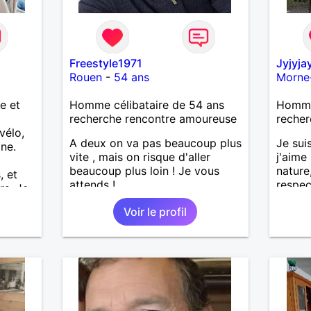
Freestyle1971
Jyjyja
Rouen
-
54 ans
Morne-
le et
Homme célibataire de 54 ans
Homme
recherche rencontre amoureuse
recher
vélo,
A deux on va pas beaucoup plus
Je sui
ine.
vite , mais on risque d'aller
j'aime 
beaucoup plus loin ! Je vous
nature
, et
attends !
respec
rs. Je
Voir le profil
es, les