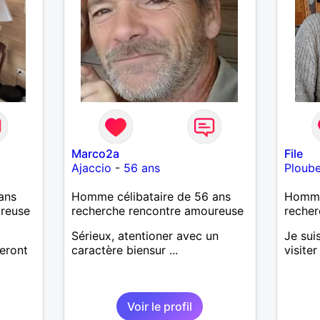
Marco2a
File
Ajaccio
-
56 ans
Ploub
ans
Homme célibataire de 56 ans
Homme
ureuse
recherche rencontre amoureuse
recher
Sérieux, atentioner avec un
Je sui
feront
caractère biensur ...
visiter
Voir le profil