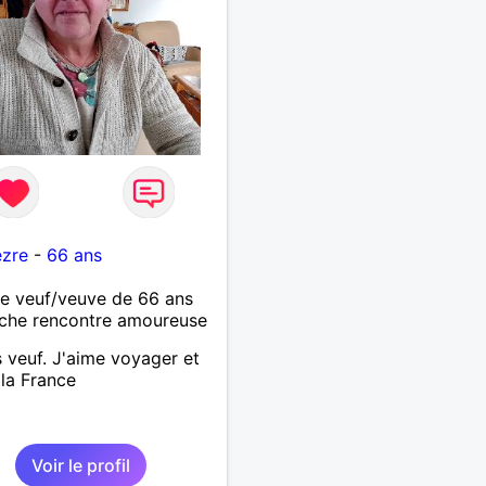
ezre
-
66 ans
 veuf/veuve de 66 ans
che rencontre amoureuse
s veuf. J'aime voyager et
 la France
Voir le profil