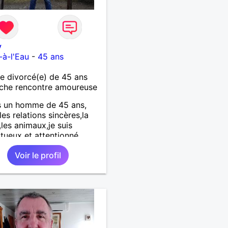
y
à-l'Eau
-
45 ans
 divorcé(e) de 45 ans
che rencontre amoureuse
s un homme de 45 ans,
les relations sincères,la
,les animaux,je suis
tueux et attentionné
Voir le profil