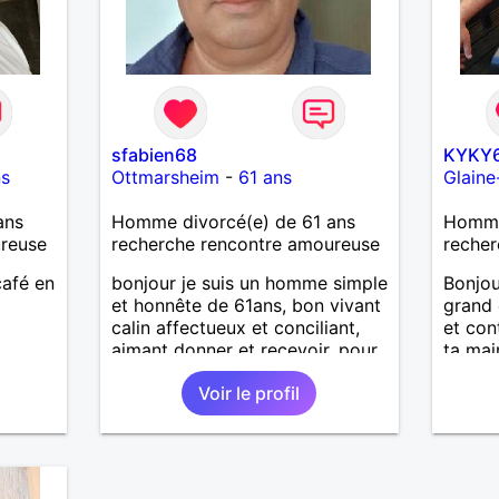
sfabien68
KYKY
ns
Ottmarsheim
-
61 ans
Glaine
ans
Homme divorcé(e) de 61 ans
Homme
ureuse
recherche rencontre amoureuse
recher
café en
bonjour je suis un homme simple
Bonjou
et honnête de 61ans, bon vivant
grand 
calin affectueux et conciliant,
et con
aimant donner et recevoir, pour
ta mai
m'investir dans une relation
Voir le profil
emplie de complicité et
tendresse avec une femme
simple ayant le désir d'une
relation suivie et d'avancer main
dans la main pour un bonheur