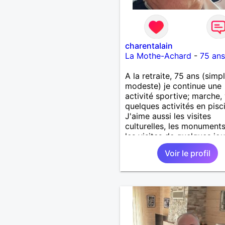
charentalain
La Mothe-Achard
-
75 ans
A la retraite, 75 ans (simp
modeste) je continue une
activité sportive; marche, 
quelques activités en pisc
J'aime aussi les visites
culturelles, les monuments
les visites de quelques jou
voudrais rencontrer une
Voir le profil
personne sympa, simple,
naturelle, aimant les balad
visites culturelles, etc..