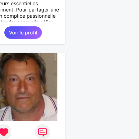
leurs essentielles
ment. Pour partager une
on complice passionnelle
tendre sensuelle câline
tique
Voir le profil