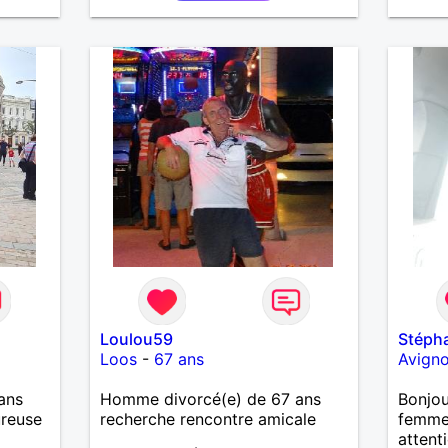
Loulou59
Stéph
Loos
-
67 ans
Avign
ans
Homme divorcé(e) de 67 ans
Bonjou
ureuse
recherche rencontre amicale
femme 
attent