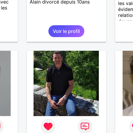
avec
Alain divorcé depuis 10ans
les va
 les
évidem
relati
douce 
roman
Voir le profil