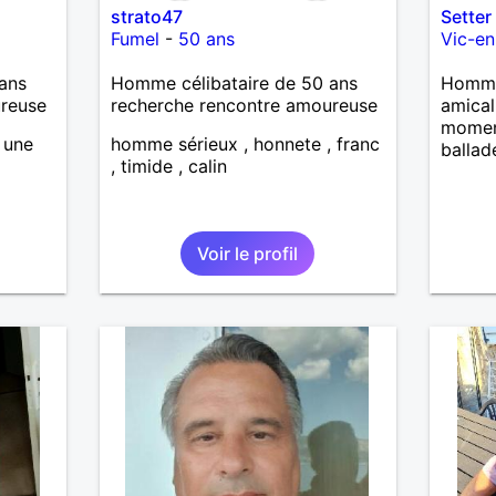
strato47
Setter
Fumel
-
50 ans
Vic-en
ans
Homme célibataire de 50 ans
Homme
ureuse
recherche rencontre amoureuse
amical
momen
 une
homme sérieux , honnete , franc
ballad
, timide , calin
Voir le profil