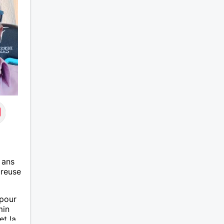
partagé.
 ans
ureuse
 pour
min
et la