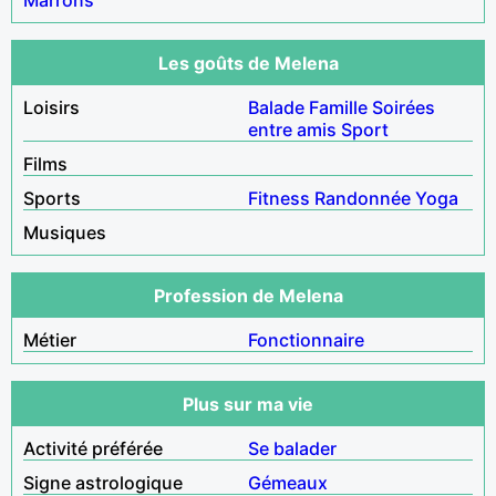
Les goûts de Melena
Loisirs
Balade
Famille
Soirées
entre amis
Sport
Films
Sports
Fitness
Randonnée
Yoga
Musiques
Profession de Melena
Métier
Fonctionnaire
Plus sur ma vie
Activité préférée
Se balader
Signe astrologique
Gémeaux