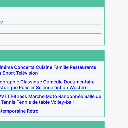
ve
inéma
Concerts
Cuisine
Famille
Restaurants
s
Sport
Télévision
iographie
Classique
Comédie
Documentaire
storique
Policier
Science fiction
Western
/VTT
Fitness
Marche
Moto
Randonnée
Salle de
Tennis
Tennis de table
Volley-ball
ntemporaine
Rétro