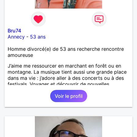
Bru74
Annecy
-
53 ans
Homme divorcé(e) de 53 ans recherche rencontre
amoureuse
J’aime me ressourcer en marchant en forêt ou en
montagne. La musique tient aussi une grande place
dans ma vie : j’adore aller à des concerts ou à des
festivals. Voyager et découvrir de nouvelles
cultures, c’est ce qui m’inspire le plus. J’aimerais
Voir le profil
rencontrer quelqu’un avec qui partager ces
moments simples et sincères.