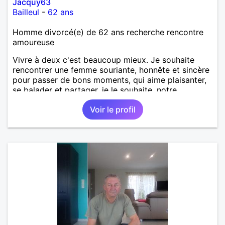
Jacquy63
Bailleul
-
62 ans
Homme divorcé(e) de 62 ans recherche rencontre
amoureuse
Vivre à deux c'est beaucoup mieux. Je souhaite
rencontrer une femme souriante, honnête et sincère
pour passer de bons moments, qui aime plaisanter,
se balader et partager, je le souhaite, notre
complicité. J'aime beaucoup les chantiers de
Voir le profil
randonnée pour se défouler, se relaxer, se détendre
et finalement prendre du bon temps. C'est difficile
de tout dire en quelques lignes. En revanche, vous
pouvez me contacter pour avoir plus
d'informations. A bientôt