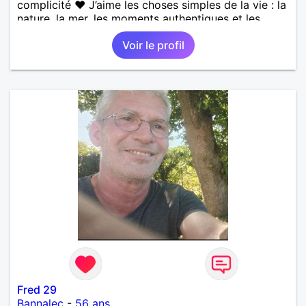
complicité ❤️ J’aime les choses simples de la vie : la
nature, la mer, les moments authentiques et les
personnes au grand cœur 🌊🌿 Très câlin et
Voir le profil
affectueux, j’adore les petits moments de tendresse
et les calinous réguliers 😊❤️ La solitude finit parfois
par peser, alors si tu es en Nouvelle-Calédonie et
que tu crois encore à un amour vrai, prenons le
temps de discuter… et laissons l’avenir nous guider
🌹
Fred 29
Bannalec
-
56 ans