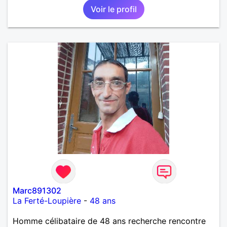
Voir le profil
importante à mes yeux mais peut se décliner en des
sentiments plus puissants. « Le temps fera son
œuvre » disait Arthur Schopenhauer, philosophe
allemand que j’adore. J’aime discuter sans pour
autant être trop locace. Je suis bourré de qualités
avec très peu de défauts. Je suis altruiste,
bienveillant, empathique, attentionné, honnête,
respectueux, doux de caractère et compréhensif : je
laisse « glisser » beaucoup de choses. Mais ne vous
m’éprenez pas Mesdames, si une personne que
j’aime me trahit une fois, il n’y aura pas de seconde
chance et je l’effacerai à « vitam eternam ».
Néanmoins, je suis un tout petit peu maniaque ainsi
qu’impatient. J’essaye de faire des efforts. Rien de
bien dramatique ! Du moins je le pense……Je suis un
homme facile à vivre. À vous si vous le souhaitez,
d’apprendre à me connaître davantage. J’en serai
ravi….A très bientôt je l’espère.
Marc891302
La Ferté-Loupière
-
48 ans
Homme célibataire de 48 ans recherche rencontre