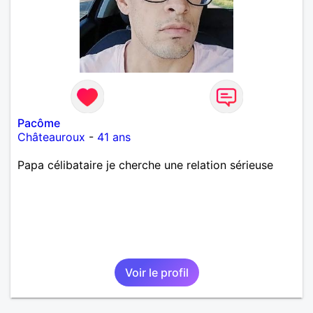
Pacôme
Châteauroux
-
41 ans
Papa célibataire je cherche une relation sérieuse
Voir le profil