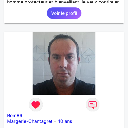
homme protecteur et bienveillant, je veux continuer
d'y croire et pouvoir enfin former la petite famille
Voir le profil
que je désir temps. Faux profil, profiteuse et autres
joyeuseté passer votre chemin, vous ne
m'intéressez pas du tout!
Rem86
Margerie-Chantagret
-
40 ans