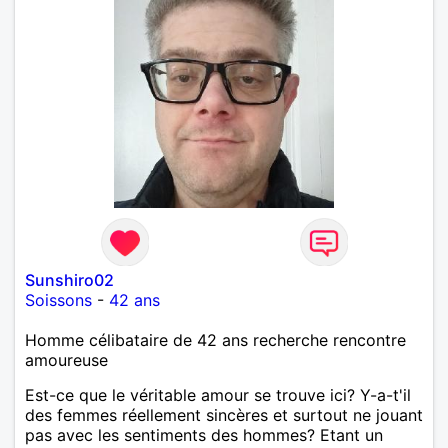
Sunshiro02
Soissons
-
42 ans
Homme célibataire de 42 ans recherche rencontre
amoureuse
Est-ce que le véritable amour se trouve ici? Y-a-t'il
des femmes réellement sincères et surtout ne jouant
pas avec les sentiments des hommes? Etant un