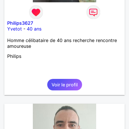
Philips3627
Yvetot
-
40 ans
Homme célibataire de 40 ans recherche rencontre
amoureuse
Philips
Voir le profil