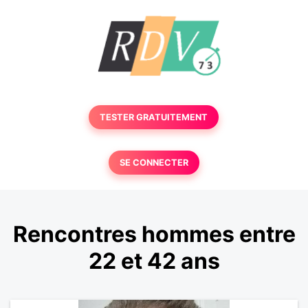
TESTER GRATUITEMENT
SE CONNECTER
Rencontres hommes entre
22 et 42 ans