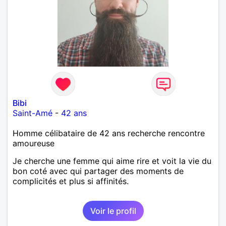
Bibi
Saint-Amé
-
42 ans
Homme célibataire de 42 ans recherche rencontre
amoureuse
Je cherche une femme qui aime rire et voit la vie du
bon coté avec qui partager des moments de
complicités et plus si affinités.
Voir le profil