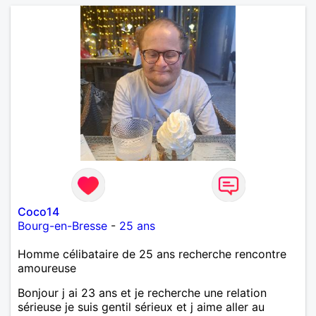
Coco14
Bourg-en-Bresse
-
25 ans
Homme célibataire de 25 ans recherche rencontre
amoureuse
Bonjour j ai 23 ans et je recherche une relation
sérieuse je suis gentil sérieux et j aime aller au