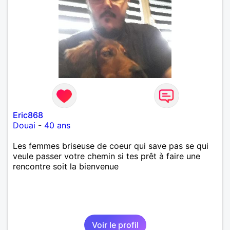
Eric868
Douai
-
40 ans
Les femmes briseuse de coeur qui save pas se qui
veule passer votre chemin si tes prêt à faire une
rencontre soit la bienvenue
Voir le profil