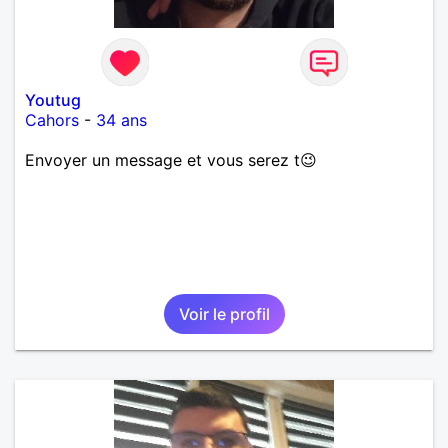
Youtug
Cahors
-
34 ans
Envoyer un message et vous serez t😉
Voir le profil