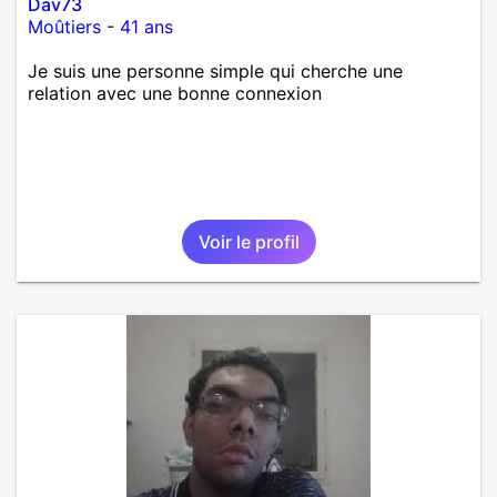
Dav73
Moûtiers
-
41 ans
Je suis une personne simple qui cherche une
relation avec une bonne connexion
Voir le profil