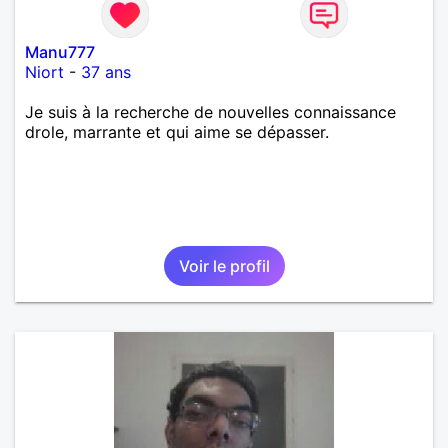
Manu777
Niort
-
37 ans
Je suis à la recherche de nouvelles connaissance
drole, marrante et qui aime se dépasser.
Voir le profil