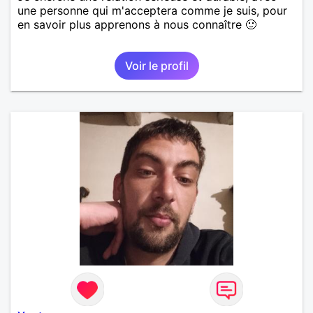
une personne qui m'acceptera comme je suis, pour
en savoir plus apprenons à nous connaître 🙂
Voir le profil