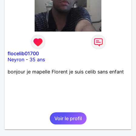
flocelib01700
Neyron
-
35 ans
bonjour je mapelle Florent je suis celib sans enfant
Voir le profil