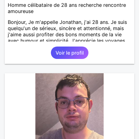
Homme célibataire de 28 ans recherche rencontre
amoureuse
Bonjour, Je m'appelle Jonathan, j'ai 28 ans. Je suis
quelqu'un de sérieux, sincère et attentionné, mais
j'aime aussi profiter des bons moments de la vie
avec humour et simplicité. J'apprécie les voyages,
les découvertes, les jeux vidéo et les moments de
Voir le profil
détente. Je suis à la recherche d'une personne
authentique avec qui partager de belles
expériences, construire une relation sérieuse basée
sur la confiance, le respect et la complicité. Si tu
apprécies les conversations sincères, les fous rires
et les personnes qui savent ce qu'elles veulent,
n'hésite pas à venir discuter. Au plaisir de faire
connaissance !