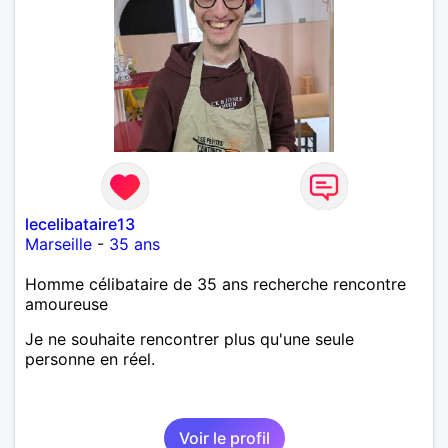
lecelibataire13
Marseille
-
35 ans
Homme célibataire de 35 ans recherche rencontre
amoureuse
Je ne souhaite rencontrer plus qu'une seule
personne en réel.
Voir le profil