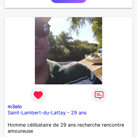
m3elo
Saint-Lambert-du-Lattay
-
29 ans
Homme célibataire de 29 ans recherche rencontre
amoureuse