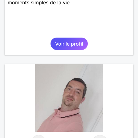
moments simples de la vie
Voir le profil