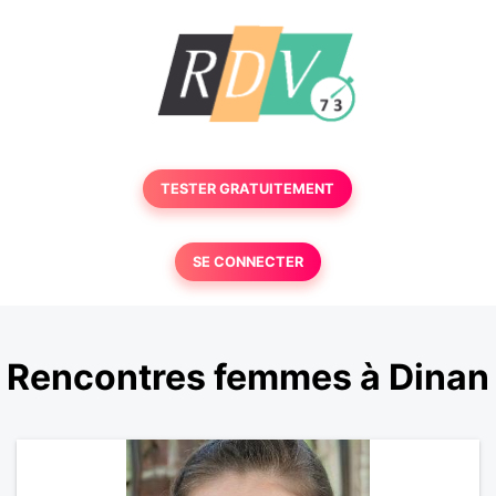
TESTER GRATUITEMENT
SE CONNECTER
Rencontres femmes à Dinan