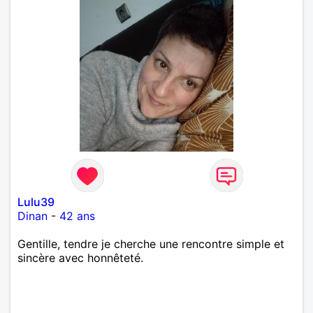
Lulu39
Dinan
-
42 ans
Gentille, tendre je cherche une rencontre simple et
sincère avec honnêteté.