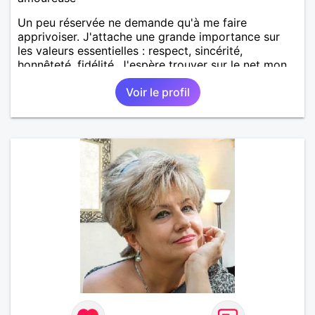
Un peu réservée ne demande qu'à me faire
apprivoiser. J'attache une grande importance sur
les valeurs essentielles : respect, sincérité,
honnêteté, fidélité. J'espère trouver sur le net mon
alter-ego ayant les mêmes critères, sachant
Voir le profil
s'investir dans une relation sérieuse.